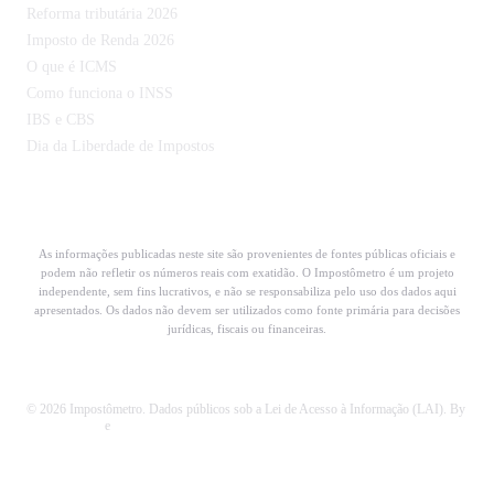
Reforma tributária 2026
Imposto de Renda 2026
O que é ICMS
Como funciona o INSS
IBS e CBS
Dia da Liberdade de Impostos
As informações publicadas neste site são provenientes de fontes públicas oficiais e
podem não refletir os números reais com exatidão. O Impostômetro é um projeto
independente, sem fins lucrativos, e não se responsabiliza pelo uso dos dados aqui
apresentados. Os dados não devem ser utilizados como fonte primária para decisões
jurídicas, fiscais ou financeiras.
© 2026 Impostômetro. Dados públicos sob a Lei de Acesso à Informação (LAI). By
Bruno Borba
e
Codecortex Tecnologia