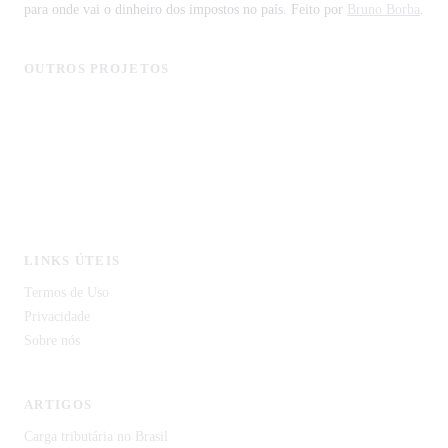
para onde vai o dinheiro dos impostos no país. Feito por
Bruno Borba
.
OUTROS PROJETOS
MonitorCNPJ - Consulta de Empresas
Licitagov - Licitações com IA
CustoDeVida.org
CodeCortex Tecnologia
IDP Document — Extração de Documentos com IA
LINKS ÚTEIS
Termos de Uso
Privacidade
Sobre nós
ARTIGOS
Carga tributária no Brasil