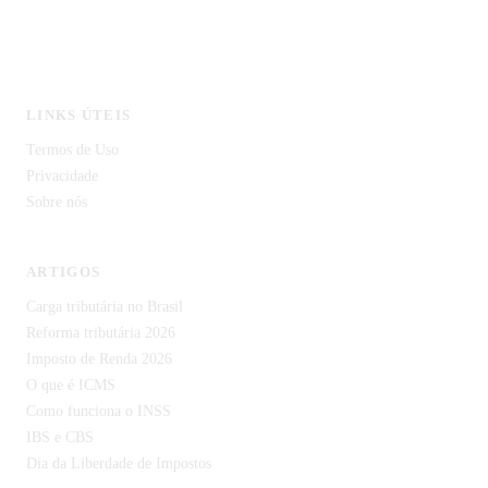
CodeCortex Tecnologia
IDP Document — Extração de Documentos com IA
LINKS ÚTEIS
Termos de Uso
Privacidade
Sobre nós
ARTIGOS
Carga tributária no Brasil
Reforma tributária 2026
Imposto de Renda 2026
O que é ICMS
Como funciona o INSS
IBS e CBS
Dia da Liberdade de Impostos