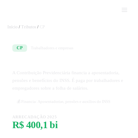
Impostômetro
Início
/
Tributos
/
CP
CP
Trabalhadores e empresas
Contribuição Previdenciária
A Contribuição Previdenciária financia a aposentadoria,
pensões e benefícios do INSS. É paga por trabalhadores e
empregadores sobre a folha de salários.
💰 Financia: Aposentadorias, pensões e auxílios do INSS
ARRECADAÇÃO 2025
R$ 400,1 bi