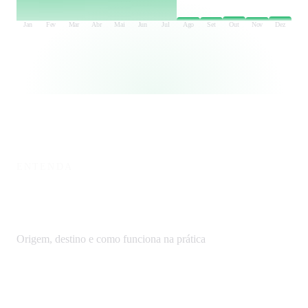
Jan
Fev
Mar
Abr
Mai
Jun
Jul
Ago
Set
Out
Nov
Dez
ENTENDA
O que você precisa saber sobre
CP
Origem, destino e como funciona na prática