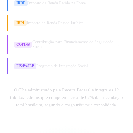
→
Imposto de Renda Retido na Fonte
IRRF
→
Imposto de Renda Pessoa Jurídica
IRPJ
Contribuição para Financiamento da Seguridade
→
COFINS
Social
→
Programa de Integração Social
PIS/PASEP
O CP é administrado pela
Receita Federal
e integra os
12
tributos federais
que compõem cerca de 67% da arrecadação
total brasileira, segundo a
carga tributária consolidada
.
Ver todos os tributos
Ver por região