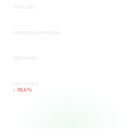
Indicadores
TOTAL 2025
de
R$ 400,1 bi
CP
em
PARTICIPAÇÃO FEDERAL
2025
14,2%
TOP ESTADO
—
VAR. VS 2024
↓ 38,6%