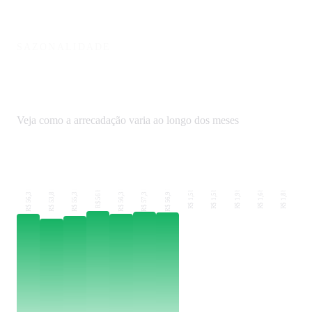
SAZONALIDADE
Arrecadação mensal de CP em
2025
Veja como a arrecadação varia ao longo dos meses
R$ 56,3 bi
R$ 53,8 bi
R$ 55,3 bi
R$ 56,3 bi
R$ 57,3 bi
R$ 56,9 bi
R$ 1,5 bi
R$ 1,5 bi
R$ 1,9 bi
R$ 1,6 bi
R$ 1,8 bi
R$ 56 bi