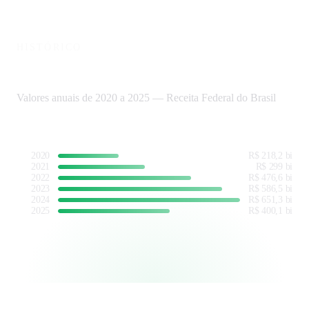
HISTÓRICO
Evolução da arrecadação de CP
Valores anuais de 2020 a 2025 — Receita Federal do Brasil
2020
R$ 218,2 bi
2021
R$ 299 bi
2022
R$ 476,6 bi
2023
R$ 586,5 bi
2024
R$ 651,3 bi
2025
R$ 400,1 bi