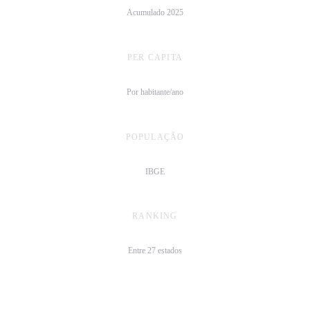
Acumulado 2025
PER CAPITA
R$ 1.888/hab
Por habitante/ano
POPULAÇÃO
3,4 mi
IBGE
RANKING
21º
Entre 27 estados