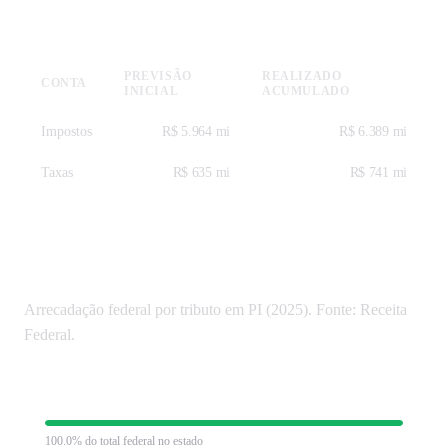
Receitas — SICONFI 2025
PREVISÃO
REALIZADO
CONTA
INICIAL
ACUMULADO
Impostos
R$ 5.964 mi
R$ 6.389 mi
Taxas
R$ 635 mi
R$ 741 mi
Tributos federais em Piauí
Arrecadação federal por tributo em PI (2025). Fonte: Receita
Federal.
Contribuição Previdenciária
R$ 657 mi
100.0% do total federal no estado