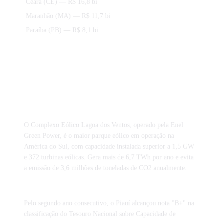
Ceará (CE)
— R$ 16,8 bi
Maranhão (MA)
— R$ 11,7 bi
Paraíba (PB)
— R$ 8,1 bi
Curiosidades tributárias de Piauí
O Complexo Eólico Lagoa dos Ventos, operado pela Enel
Green Power, é o maior parque eólico em operação na
América do Sul, com capacidade instalada superior a 1,5 GW
e 372 turbinas eólicas. Gera mais de 6,7 TWh por ano e evita
a emissão de 3,6 milhões de toneladas de CO2 anualmente.
Pelo segundo ano consecutivo, o Piauí alcançou nota "B+" na
classificação do Tesouro Nacional sobre Capacidade de