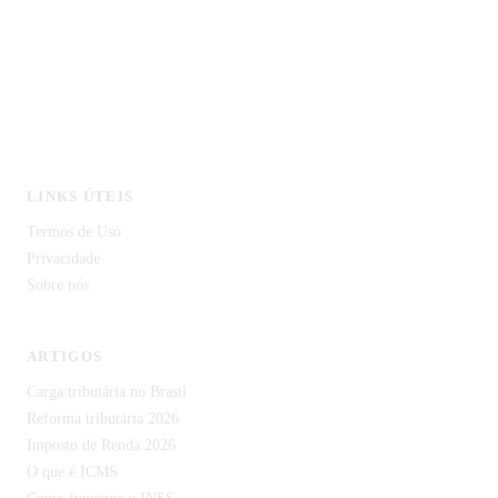
MonitorCNPJ - Consulta de Empresas
Licitagov - Licitações com IA
CustoDeVida.org
CodeCortex Tecnologia
IDP Document — Extração de Documentos com IA
LINKS ÚTEIS
Termos de Uso
Privacidade
Sobre nós
ARTIGOS
Carga tributária no Brasil
Reforma tributária 2026
Imposto de Renda 2026
O que é ICMS