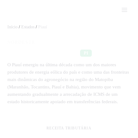
Impostômetro
Início
/
Estados
/
Piauí
NORDESTE
Impostos em Piauí
PI
O Piauí emergiu na última década como um dos maiores
produtores de energia eólica do país e como uma das fronteiras
mais dinâmicas do agronegócio na região do Matopiba
(Maranhão, Tocantins, Piauí e Bahia), movimento que vem
aumentando gradualmente a arrecadação de ICMS de um
estado historicamente apoiado em transferências federais.
RECEITA TRIBUTÁRIA
R$ 6,4 bi