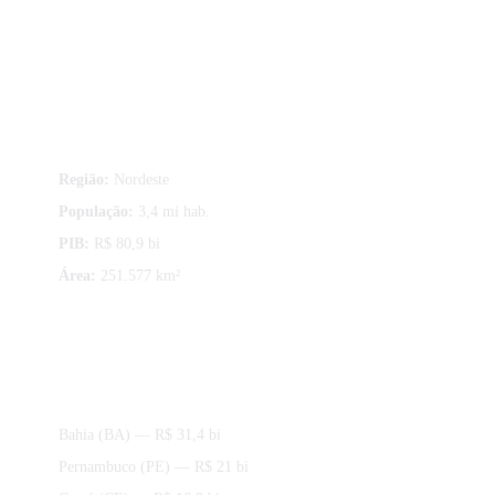
Sobre Piauí
Região:
Nordeste
População:
3,4 mi hab.
PIB:
R$ 80,9 bi
Área:
251.577 km²
Estados da região Nordeste
Bahia (BA)
— R$ 31,4 bi
Pernambuco (PE)
— R$ 21 bi