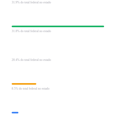
31.9% do total federal no estado
Contribuição Previdenciária
R$ 30.489 mi
31.8% do total federal no estado
II (Importação)
R$ 19.571 mi
20.4% do total federal no estado
Imposto de Renda Pessoa Jurídica
R$ 8.157 mi
8.5% do total federal no estado
Imposto de Renda Retido na Fonte
R$ 2.205 mi