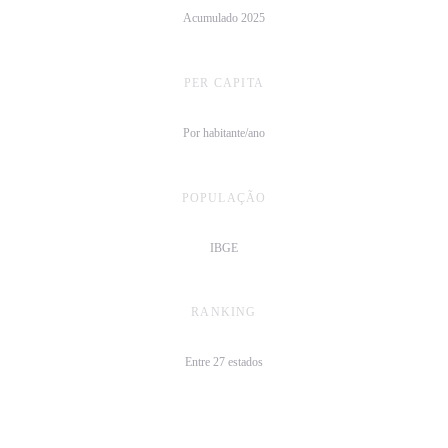
Acumulado 2025
PER CAPITA
R$ 4.027/hab
Por habitante/ano
POPULAÇÃO
8,2 mi
IBGE
RANKING
6º
Entre 27 estados