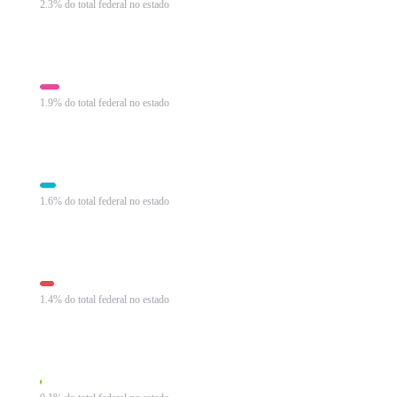
2.3% do total federal no estado
Imposto sobre Produtos Industrializados
R$ 1.840 mi
1.9% do total federal no estado
Imposto de Renda Pessoa Física
R$ 1.498 mi
1.6% do total federal no estado
Contribuição Social sobre Lucro Líquido
R$ 1.336 mi
1.4% do total federal no estado
Imposto sobre Operações Financeiras
R$ 144 mi