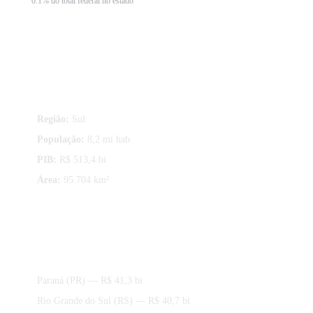
0.1% do total federal no estado
Sobre Santa Catarina
Região:
Sul
População:
8,2 mi hab.
PIB:
R$ 513,4 bi
Área:
95.704 km²
Estados da região Sul
Paraná (PR)
— R$ 41,3 bi
Rio Grande do Sul (RS)
— R$ 40,7 bi