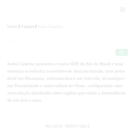
Impostômetro
Início
/
Estados
/
Santa Catarina
SUL
Impostos em Santa Catarina
SC
Santa Catarina apresenta o maior IDH do Sul do Brasil e uma
estrutura econômica notavelmente desconcentrada, com polos
têxtil em Blumenau, eletromecânico em Joinville, tecnológico
em Florianópolis e suinocultura no Oeste, configurando uma
arrecadação distribuída entre regiões que reduz a dependência
de um único setor.
RECEITA TRIBUTÁRIA
R$ 33 bi