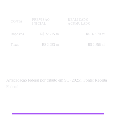
Receitas — SICONFI 2025
PREVISÃO
REALIZADO
CONTA
INICIAL
ACUMULADO
Impostos
R$ 32.215 mi
R$ 32.970 mi
Taxas
R$ 2.253 mi
R$ 2.356 mi
Tributos federais em Santa Catarina
Arrecadação federal por tributo em SC (2025). Fonte: Receita
Federal.
Contribuição para Financiamento da Seguridade
R$ 30.582
Social
mi