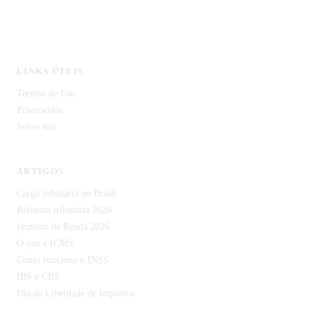
CodeCortex Tecnologia
IDP Document — Extração de Documentos com IA
LINKS ÚTEIS
Termos de Uso
Privacidade
Sobre nós
ARTIGOS
Carga tributária no Brasil
Reforma tributária 2026
Imposto de Renda 2026
O que é ICMS
Como funciona o INSS
IBS e CBS
Dia da Liberdade de Impostos