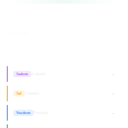
EXPLORE
Outras regiões
→
Sudeste
4 estados
→
Sul
3 estados
→
Nordeste
9 estados