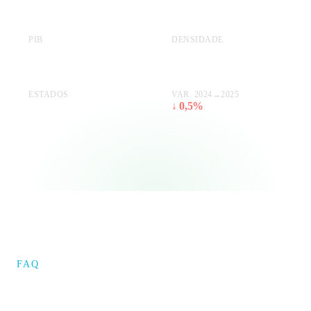
PIB
DENSIDADE
R$ 1.159,8 bi
10,7 hab/km²
ESTADOS
VAR. 2024→2025
4
↓ 0,5%
FAQ
Dúvidas sobre a região Centro-
Oeste