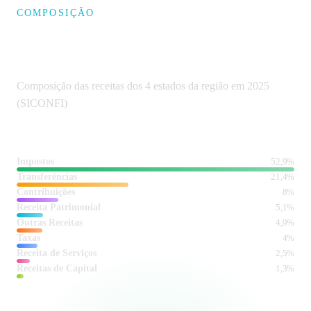
COMPOSIÇÃO
Receitas estaduais no Centro-
Oeste
Composição das receitas dos 4 estados da região em 2025
(SICONFI)
Impostos
R$ 79,8 bi
52,9%
Transferências
R$ 32,2 bi
21,4%
Contribuições
R$ 12,1 bi
8%
Receita Patrimonial
R$ 7,6 bi
5,1%
Outras Receitas
R$ 7,5 bi
4,9%
Taxas
R$ 6 bi
4%
Receita de Serviços
R$ 3,7 bi
2,5%
Receitas de Capital
R$ 2 bi
1,3%