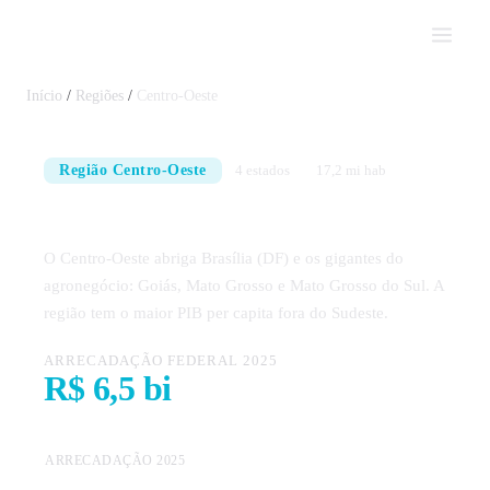
Impostômetro
Início
/
Regiões
/
Centro-Oeste
Região Centro-Oeste
4 estados
17,2 mi hab
Impostos na Região Centro-Oeste
O Centro-Oeste abriga Brasília (DF) e os gigantes do
agronegócio: Goiás, Mato Grosso e Mato Grosso do Sul. A
região tem o maior PIB per capita fora do Sudeste.
ARRECADAÇÃO FEDERAL 2025
R$ 6,5 bi
Indicadores
ARRECADAÇÃO 2025
da
R$ 6,5 bi