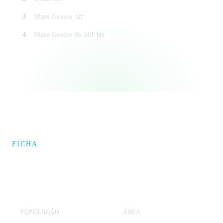
3
Mato Grosso
R$ 1,2 bi
MT
4
Mato Grosso do Sul
R$ 1,1 bi
MS
FICHA
Dados da região Centro-Oeste
POPULAÇÃO
ÁREA
17,2 mi
1.606.367 km²