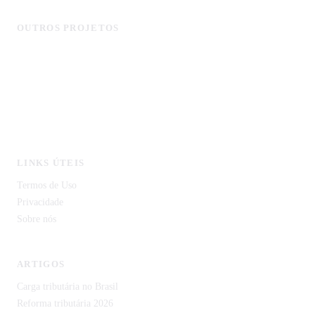
OUTROS PROJETOS
MonitorCNPJ - Consulta de Empresas
Licitagov - Licitações com IA
CustoDeVida.org
CodeCortex Tecnologia
IDP Document — Extração de Documentos com IA
LINKS ÚTEIS
Termos de Uso
Privacidade
Sobre nós
ARTIGOS
Carga tributária no Brasil
Reforma tributária 2026