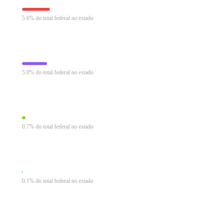
5.6% do total federal no estado
Programa de Integração Social
R$ 25.239 mi
5.0% do total federal no estado
Imposto sobre Operações Financeiras
R$ 3.737 mi
0.7% do total federal no estado
Imposto de Renda Pessoa Física
R$ 267 mi
0.1% do total federal no estado
Imposto sobre Produtos Industrializados
R$ 3 mi