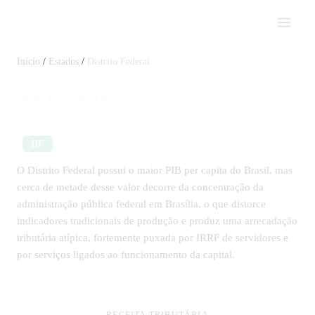
Impostômetro
Início
/
Estados
/
Distrito Federal
CENTRO-OESTE
Impostos em Distrito Federal
DF
O Distrito Federal possui o maior PIB per capita do Brasil, mas
cerca de metade desse valor decorre da concentração da
administração pública federal em Brasília, o que distorce
indicadores tradicionais de produção e produz uma arrecadação
tributária atípica, fortemente puxada por IRRF de servidores e
por serviços ligados ao funcionamento da capital.
RECEITA TRIBUTÁRIA