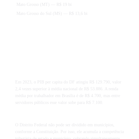
Mato Grosso (MT)
— R$ 19 bi
Mato Grosso do Sul (MS)
— R$ 13,6 bi
Curiosidades tributárias de Distrito
Federal
Em 2023, o PIB per capita do DF atingiu R$ 129.790, valor
2,4 vezes superior à média nacional de R$ 53.886. A renda
média por trabalhador em Brasília é de R$ 4.700, mas entre
servidores públicos esse valor sobe para R$ 7.100.
O Distrito Federal não pode ser dividido em municípios,
conforme a Constituição. Por isso, ele acumula a competência
tributária de estado e município, cobrando simultaneamente