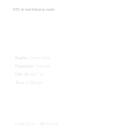
0.0% do total federal no estado
Sobre Distrito Federal
Região:
Centro-Oeste
População:
3 mi hab.
PIB:
R$ 365,7 bi
Área:
5.788 km²
Estados da região Centro-Oeste
Goiás (GO)
— R$ 23,8 bi