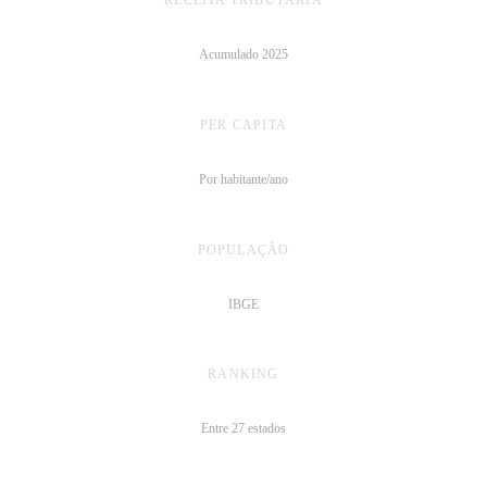
R$ 23,4 bi
Acumulado 2025
PER CAPITA
R$ 7.810/hab
Por habitante/ano
POPULAÇÃO
3 mi
IBGE
RANKING
9º
Entre 27 estados