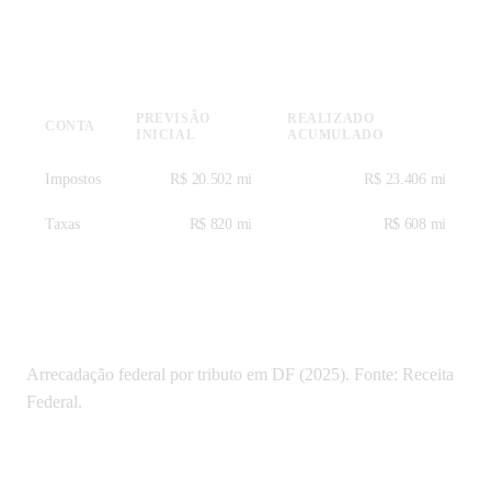
Receitas — SICONFI 2025
PREVISÃO
REALIZADO
CONTA
INICIAL
ACUMULADO
Impostos
R$ 20.502 mi
R$ 23.406 mi
Taxas
R$ 820 mi
R$ 608 mi
Tributos federais em Distrito Federal
Arrecadação federal por tributo em DF (2025). Fonte: Receita
Federal.
Contribuição Previdenciária
R$ 178.489 mi