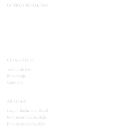
OUTROS PROJETOS
MonitorCNPJ - Consulta de Empresas
Licitagov - Licitações com IA
CustoDeVida.org
CodeCortex Tecnologia
IDP Document — Extração de Documentos com IA
LINKS ÚTEIS
Termos de Uso
Privacidade
Sobre nós
ARTIGOS
Carga tributária no Brasil
Reforma tributária 2026
Imposto de Renda 2026