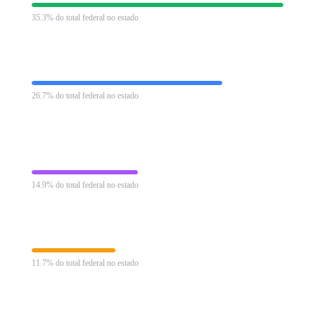
35.3% do total federal no estado
Imposto de Renda Retido na Fonte
R$ 135.102 mi
26.7% do total federal no estado
Contribuição para Financiamento da Seguridade
R$ 75.449
Social
mi
14.9% do total federal no estado
Imposto de Renda Pessoa Jurídica
R$ 59.240 mi
11.7% do total federal no estado
Contribuição Social sobre Lucro Líquido
R$ 28.392 mi