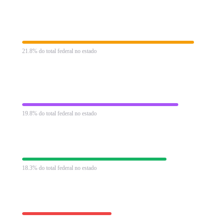
Imposto de Renda Pessoa Jurídica
R$ 54.068 mi
21.8% do total federal no estado
Contribuição para Financiamento da Seguridade
R$ 49.159
Social
mi
19.8% do total federal no estado
Contribuição Previdenciária
R$ 45.401 mi
18.3% do total federal no estado
Contribuição Social sobre Lucro Líquido
R$ 28.101 mi