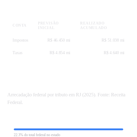
Receitas — SICONFI 2025
PREVISÃO
REALIZADO
CONTA
INICIAL
ACUMULADO
Impostos
R$ 46.450 mi
R$ 51.038 mi
Taxas
R$ 4.854 mi
R$ 4.640 mi
Tributos federais em Rio de Janeiro
Arrecadação federal por tributo em RJ (2025). Fonte: Receita
Federal.
Imposto de Renda Retido na Fonte
R$ 55.343 mi
22.3% do total federal no estado