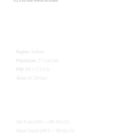
0.2% do total federal no estado
Sobre Rio de Janeiro
Região:
Sudeste
População:
17,2 mi hab.
PIB:
R$ 1.172,9 bi
Área:
43.780 km²
Estados da região Sudeste
São Paulo (SP)
— R$ 254,2 bi
Minas Gerais (MG)
— R$ 68,2 bi