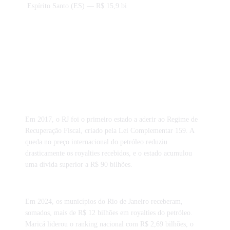
Espírito Santo (ES)
— R$ 15,9 bi
Curiosidades tributárias de Rio de
Janeiro
Em 2017, o RJ foi o primeiro estado a aderir ao Regime de
Recuperação Fiscal, criado pela Lei Complementar 159. A
queda no preço internacional do petróleo reduziu
drasticamente os royalties recebidos, e o estado acumulou
uma dívida superior a R$ 90 bilhões.
Em 2024, os municípios do Rio de Janeiro receberam,
somados, mais de R$ 12 bilhões em royalties do petróleo.
Maricá liderou o ranking nacional com R$ 2,69 bilhões, o