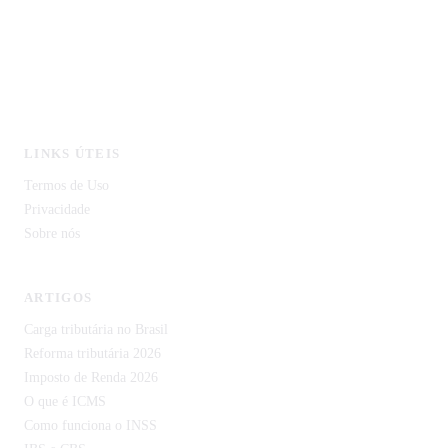
Licitagov - Licitações com IA
CustoDeVida.org
CodeCortex Tecnologia
IDP Document — Extração de Documentos com IA
LINKS ÚTEIS
Termos de Uso
Privacidade
Sobre nós
ARTIGOS
Carga tributária no Brasil
Reforma tributária 2026
Imposto de Renda 2026
O que é ICMS
Como funciona o INSS