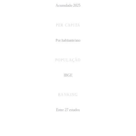
Acumulado 2025
PER CAPITA
R$ 2.963/hab
Por habitante/ano
POPULAÇÃO
17,2 mi
IBGE
RANKING
3º
Entre 27 estados