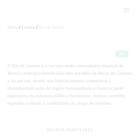
Impostômetro
Início
/
Estados
/
Rio de Janeiro
SUDESTE
Impostos em Rio de Janeiro
RJ
O Rio de Janeiro é o terceiro maior arrecadador estadual do
Brasil e principal beneficiário dos royalties da Bacia de Campos
e do pré-sal, receita que historicamente compensou a
desindustrialização da região metropolitana e financia parte
expressiva da máquina pública fluminense, embora também
exponha o estado à volatilidade do preço do petróleo.
RECEITA TRIBUTÁRIA
R$ 51 bi