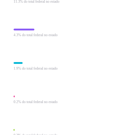
11.3% do total federal no estado
Programa de Integração Social
R$ 10.632 mi
4.3% do total federal no estado
Imposto de Renda Pessoa Física
R$ 4.594 mi
1.9% do total federal no estado
Imposto sobre Produtos Industrializados
R$ 544 mi
0.2% do total federal no estado
Imposto sobre Operações Financeiras
R$ 455 mi