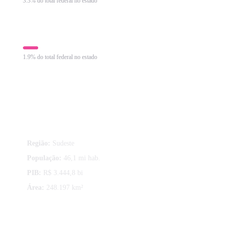
3.3% do total federal no estado
Imposto sobre Produtos Industrializados
R$ 17.350 mi
1.9% do total federal no estado
Sobre São Paulo
Região:
Sudeste
População:
46,1 mi hab.
PIB:
R$ 3.444,8 bi
Área:
248.197 km²