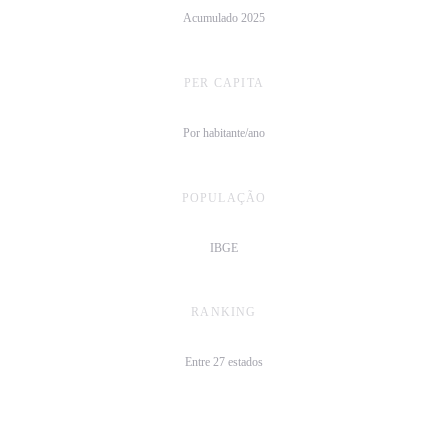
Acumulado 2025
PER CAPITA
R$ 5.515/hab
Por habitante/ano
POPULAÇÃO
46,1 mi
IBGE
RANKING
1º
Entre 27 estados