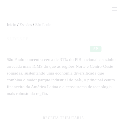
Impostômetro
Início
/
Estados
/
São Paulo
SUDESTE
Impostos em São Paulo
SP
São Paulo concentra cerca de 31% do PIB nacional e sozinho
arrecada mais ICMS do que as regiões Norte e Centro-Oeste
somadas, sustentando uma economia diversificada que
combina o maior parque industrial do país, o principal centro
financeiro da América Latina e o ecossistema de tecnologia
mais robusto da região.
RECEITA TRIBUTÁRIA
R$ 254,2 bi