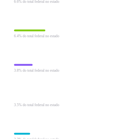
6.6% do total federal no estado
Imposto sobre Operações Financeiras
R$ 58.723 mi
6.4% do total federal no estado
Programa de Integração Social
R$ 34.892 mi
3.8% do total federal no estado
II (Importação)
R$ 32.081 mi
3.5% do total federal no estado
Imposto de Renda Pessoa Física
R$ 30.268 mi