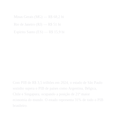
Estados da região Sudeste
Minas Gerais (MG)
— R$ 68,2 bi
Rio de Janeiro (RJ)
— R$ 51 bi
Espírito Santo (ES)
— R$ 15,9 bi
Curiosidades tributárias de São Paulo
Com PIB de R$ 3,5 trilhões em 2024, o estado de São Paulo
sozinho supera o PIB de países como Argentina, Bélgica,
Chile e Singapura, ocupando a posição de 21ª maior
economia do mundo. O estado representa 31% de todo o PIB
brasileiro.