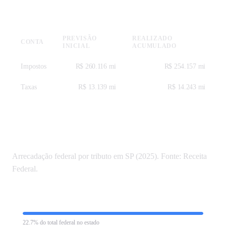
Receitas — SICONFI 2025
PREVISÃO
REALIZADO
CONTA
INICIAL
ACUMULADO
Impostos
R$ 260.116 mi
R$ 254.157 mi
Taxas
R$ 13.139 mi
R$ 14.243 mi
Tributos federais em São Paulo
Arrecadação federal por tributo em SP (2025). Fonte: Receita
Federal.
Imposto de Renda Retido na Fonte
R$ 208.054 mi
22.7% do total federal no estado