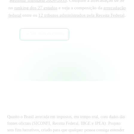
Reforma Tributária 2026-2033
. Compare a arrecadação de SP
no
ranking dos 27 estados
e veja a composição da
arrecadação
federal
entre os
12 tributos administrados pela Receita Federal
.
← Ver todos os estados
Região Sudeste →
Tributos federais →
Impostômetro
Quanto o Brasil arrecada em impostos, em tempo real, com dados das
fontes oficiais (SICONFI, Receita Federal, IBGE e IPEA). Projeto
sem fins lucrativos, criado para que qualquer pessoa consiga entender