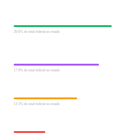
Contribuição Previdenciária
R$ 187.999 mi
20.6% do total federal no estado
Contribuição para Financiamento da Seguridade
R$ 163.357
Social
mi
17.9% do total federal no estado
Imposto de Renda Pessoa Jurídica
R$ 121.217 mi
13.3% do total federal no estado
Contribuição Social sobre Lucro Líquido
R$ 60.719 mi