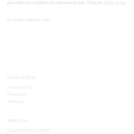
para onde vai o dinheiro dos impostos no país. Feito por
Bruno Borba
.
OUTROS PROJETOS
MonitorCNPJ - Consulta de Empresas
Licitagov - Licitações com IA
CustoDeVida.org
CodeCortex Tecnologia
IDP Document — Extração de Documentos com IA
LINKS ÚTEIS
Termos de Uso
Privacidade
Sobre nós
ARTIGOS
Carga tributária no Brasil