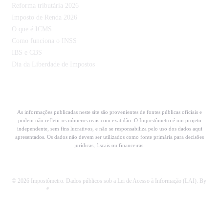
Reforma tributária 2026
Imposto de Renda 2026
O que é ICMS
Como funciona o INSS
IBS e CBS
Dia da Liberdade de Impostos
As informações publicadas neste site são provenientes de fontes públicas oficiais e
podem não refletir os números reais com exatidão. O Impostômetro é um projeto
independente, sem fins lucrativos, e não se responsabiliza pelo uso dos dados aqui
apresentados. Os dados não devem ser utilizados como fonte primária para decisões
jurídicas, fiscais ou financeiras.
© 2026 Impostômetro. Dados públicos sob a Lei de Acesso à Informação (LAI). By
Bruno Borba
e
Codecortex Tecnologia